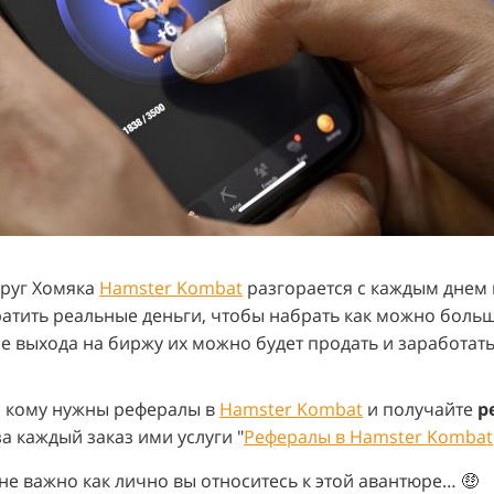
круг Хомяка
Hamster Kombat
разгорается с каждым днем 
атить реальные деньги, чтобы набрать как можно больш
ле выхода на биржу их можно будет продать и заработа
, кому нужны рефералы в
Hamster Kombat
и получайте
р
а каждый заказ ими услуги "
Рефералы в Hamster Kombat
не важно как лично вы относитесь к этой авантюре…
🤑