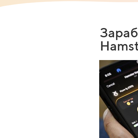
Зараб
Hamst