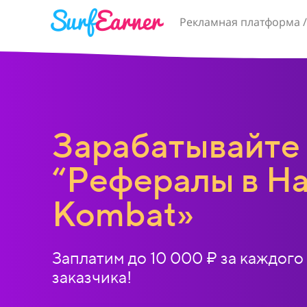
Рекламная платформа /
Зарабатывайте 
“Рефералы в H
Kombat»
Заплатим до 10
000
₽ за каждог
заказчика!