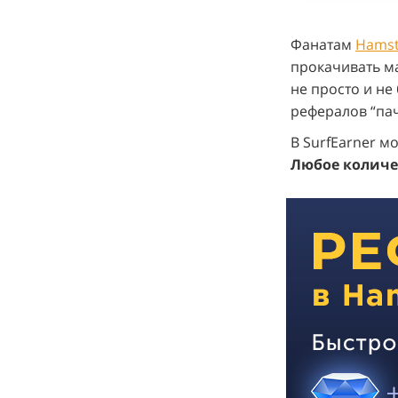
Фанатам
Hamst
прокачивать м
не просто и не
рефералов “пач
В SurfEarner м
Любое количес