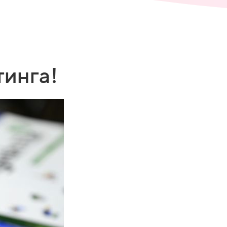
тинга!