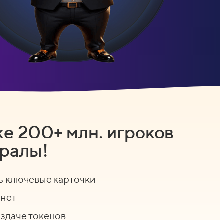
е 200+ млн. игроков
ралы!
ь ключевые карточки
онет
аздаче токенов