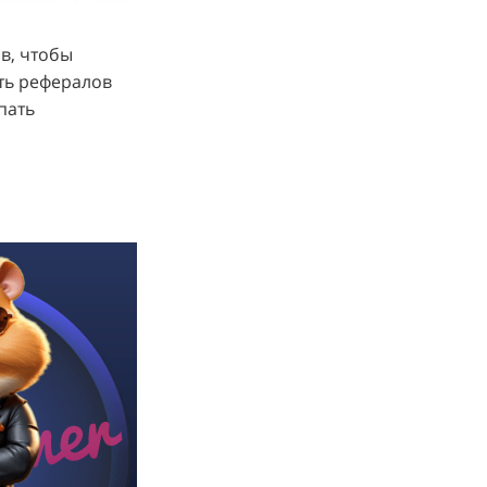
в, чтобы
ть рефералов
пать