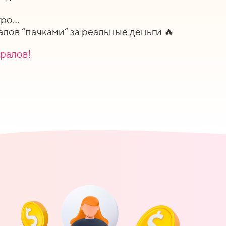
тро…
лов “пачками” за реальные деньги 🔥
ералов!