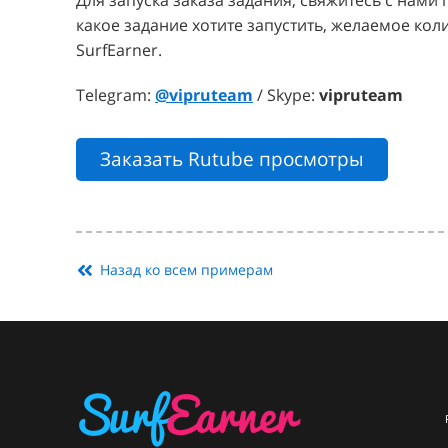
Для запуска заказа задания, свяжитесь с нами
какое задание хотите запустить, желаемое кол
SurfEarner.
Telegram:
@vipruteam
/ Skype:
vipruteam
Заказать Rutube просмотры
Назад ко всем примерам