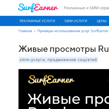
Рекламные и SMM серв
РЕКЛАМНЫЕ УСЛУГИ
SMM-УСЛУГИ
ЦЕНЫ
Главная
›
Примеры использования услуг SurfEarner
Живые просмотры Ru
smm-услуги, продвижение соцсетей