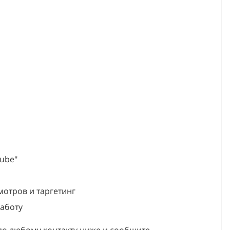
ube"
мотров и таргетинг
работу